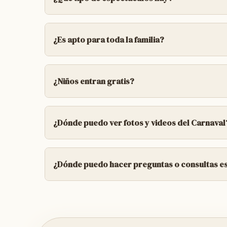
🥁 Desfiles de comparsas con música, danzas
gastronómica
¿Es apto para toda la familia?
Sí, el Carnaval se disfruta en un ambiente 
¿Niños entran gratis?
A menudo hay entradas con costo especial o
¿Dónde puedo ver fotos y videos del Carnaval
👉 En el Instagram oficial del Carnaval: @
¿Dónde puedo hacer preguntas o consultas es
👉 En la página oficial de Facebook también
En las publicaciones de redes sociales sue