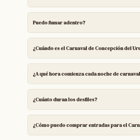
publico. Si necesitas información sobre ubi
carnavalcdelu@gmail.com
SI SOLO SE PUEDE AGREGAR 1 SILLA P
Puedo fumar adentro?
Si se puede fumar
¿Cuándo es el Carnaval de Concepción del Ur
El Carnaval se celebra en distintas fechas d
¿A qué hora comienza cada noche de carnava
Las noches de desfile comienzan por la tar
¿Cuánto duran los desfiles?
Los desfiles de cada una de las comparsas
¿Cómo puedo comprar entradas para el Carn
Podés comprar entradas en la web de venta 