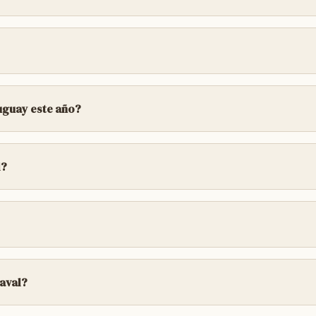
caciones especiales o accesibilidad, te recomiendo conta
OR MESA, SIEMPRE Y CUANDO LAS CANTIDADES NO E
uguay este año?
e febrero (por ejemplo: 7, 14, 16, 21 y 28) en el
Predio M
l?
de/noche, y los espectáculos arrancan a partir de las 21
 suelen ocupar entre 45min y 65min horas de show music
aval?
oficial " Carnavalcdelu.fanz.com.ar " o directamente en