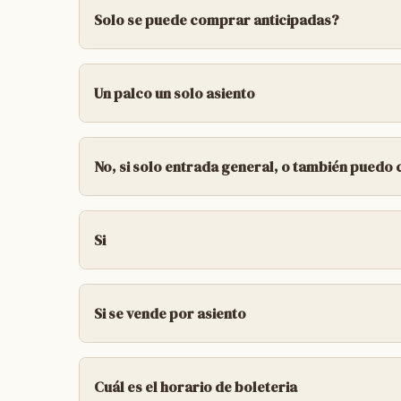
tres tipos disponibles: Palco VIP: con 2 filas
Solo se puede comprar anticipadas?
Palco Pullman: son 7 mesas con 4 sillas al
si se puede comprar anticipadas! por bolet
de anticipadas están a la venta online en 
Un palco un solo asiento
un palco es el sector. palco vip , palco ofi
ubicaciones en este link: https://drive.g
No, si solo entrada general, o también puedo 
la venta online puede ser anticipadas o gen
pagina web carnavalcdelu.fanz.com.ar
Si
los palcos tienen mesas y cada mesas tiene
Tenes 3 filas de sillas enumeradas
Si se vende por asiento
palcos vip y oficiales son mesas con 4 silla
Cuál es el horario de boleteria