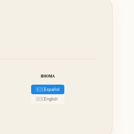
IDIOMA
🇪🇸
Español
🇺🇸
English