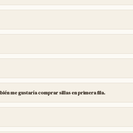
IERNES 19:00 A 22:00 HS SABADOS 10:00 A 13:00 H
pista, y 4 filas en el palco. con servicio gastronómico pod
stán disponibles a partir de cada martes , fuera del hora
o. el palco es solo la ubicación , la misma cuenta con un
line ya cerraron. solo podrías ubicarlas en boleterías el
mbién me gustaría comprar sillas en primera fila.
noches, disponibles en la web. las ubicaciones están disp
lu.fanz.com.ar
@carnavalcdelu