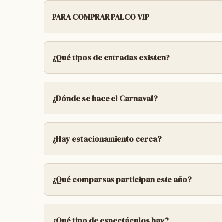
PARA COMPRAR PALCO VIP
ESTE NUMERO ES PARA LA COMPRA DE 
¿Qué tipos de entradas existen?
GRACIAS
Glas entradas de menores, seguros y mayore
enumeradas.
¿Dónde se hace el Carnaval?
Se realiza en el
Predio Multieventos
de Conc
¿Hay estacionamiento cerca?
Sí, en las inmediaciones del Predio suele h
¿Qué comparsas participan este año?
Las comparsas habituales incluyen agrup
temáticas distintas.
¿Qué tipo de espectáculos hay?