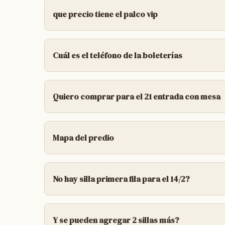
que precio tiene el palco vip
el palco vip tiene dos filas en sector pista
de $50.000 y 2 filas en sector elevado a 1,
Cuál es el teléfono de la boleterías
disculpa! no tenemos directamente el tel
Quiero comprar para el 21 entrada con mesa
las entradas para el 21 de febrero y para 
las ubicaciones disponibles en este momento
Mapa del predio
previo a la fecha.
si tenemos un link del mapa del predio e i
https://drive.google.com/drive/folders/1
No hay silla primera fila para el 14/2?
Las entradas disponibles para el 14 de febr
son enumeradas, la venta de las ubicacione
Y se pueden agregar 2 sillas más?