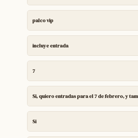
EL HORARIO DE BOLETERIA ES LUNES A V
palco vip
si tenemos palco vip! tenemos 2 filas en la 
carnavalcdelu.fanz.com.ar las ubicaciones e
incluye entrada
el Palco VIP no incluye la entrada al event
comprar las entradas aparte.
7
perfecto! para este sábado las ubicación on
Maipú
Si, quiero entradas para el 7 de febrero, y ta
si hay entradas para el 7 y para todas las 
en horario fuera de boletería. carnavalcde
Si
el contacto no frecuente es INSTAGRAM 